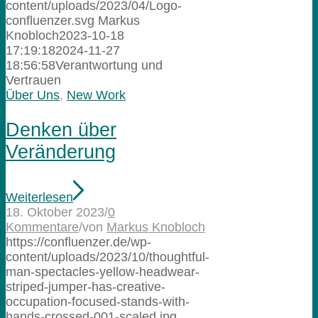
content/uploads/2023/04/Logo-
confluenzer.svg
Markus
Knobloch
2023-10-18
17:19:18
2024-11-27
18:56:58
Verantwortung und
Vertrauen
Über Uns
,
New Work
Denken über
Veränderung
Weiterlesen
18. Oktober 2023
/
0
Kommentare
/
von
Markus Knobloch
https://confluenzer.de/wp-
content/uploads/2023/10/thoughtful-
man-spectacles-yellow-headwear-
striped-jumper-has-creative-
occupation-focused-stands-with-
hands-crossed-001-scaled.jpg