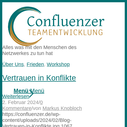
Alles was mit den Menschen des
Netzwerkes zu tun hat
Über Uns
,
Frieden
,
Workshop
Vertrauen in Konflikte
Menü
Menü
Weiterlesen
2. Februar 2024
/
0
Kommentare
/
von
Markus Knobloch
https://confluenzer.de/wp-
content/uploads/2024/02/Blog-
Vertrauen-in-Konflikte.jpg
1067