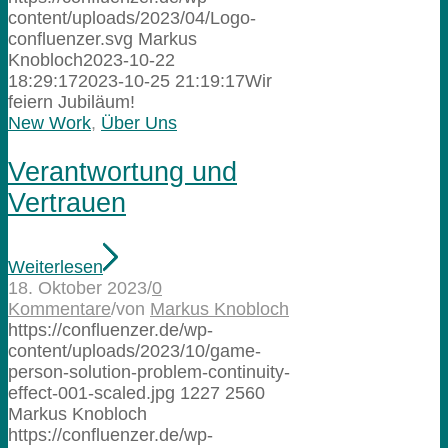
content/uploads/2023/04/Logo-
confluenzer.svg
Markus
Knobloch
2023-10-22
18:29:17
2023-10-25 21:19:17
Wir
feiern Jubiläum!
New Work
,
Über Uns
Verantwortung und
Vertrauen
Weiterlesen
18. Oktober 2023
/
0
Kommentare
/
von
Markus Knobloch
https://confluenzer.de/wp-
content/uploads/2023/10/game-
person-solution-problem-continuity-
effect-001-scaled.jpg
1227
2560
Markus Knobloch
https://confluenzer.de/wp-