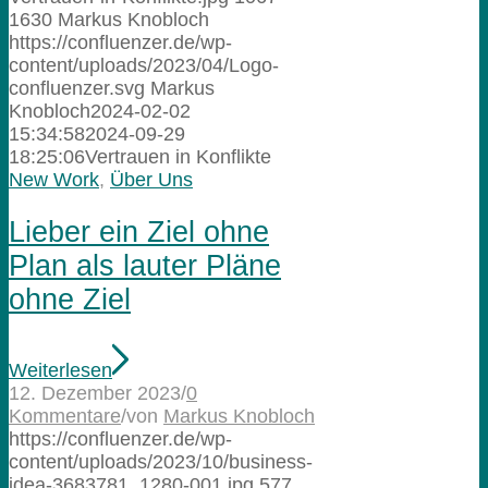
1630
Markus Knobloch
https://confluenzer.de/wp-
content/uploads/2023/04/Logo-
confluenzer.svg
Markus
Knobloch
2024-02-02
15:34:58
2024-09-29
18:25:06
Vertrauen in Konflikte
New Work
,
Über Uns
Lieber ein Ziel ohne
Plan als lauter Pläne
ohne Ziel
Weiterlesen
12. Dezember 2023
/
0
Kommentare
/
von
Markus Knobloch
https://confluenzer.de/wp-
content/uploads/2023/10/business-
idea-3683781_1280-001.jpg
577