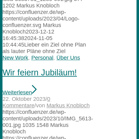
1202
Markus Knobloch
https://confluenzer.de/wp-
content/uploads/2023/04/Logo-
confluenzer.svg
Markus
Knobloch
2023-12-12
16:45:38
2024-11-05
10:44:45
Lieber ein Ziel ohne Plan
als lauter Pläne ohne Ziel
New Work
,
Personal
,
Über Uns
Wir feiern Jubiläum!
Weiterlesen
22. Oktober 2023
/
0
Kommentare
/
von
Markus Knobloch
https://confluenzer.de/wp-
content/uploads/2023/10/IMG_5613-
001.jpg
1035
1548
Markus
Knobloch
https://confluenzer.de/wp-