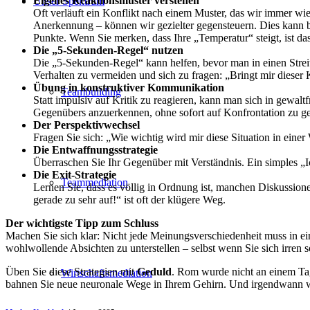
Eigenes Reaktionsmuster verstehen
Unser Spektrum
Oft verläuft ein Konflikt nach einem Muster, das wir immer w
Anerkennung – können wir gezielter gegensteuern. Dies kann be
Punkte. Wenn Sie merken, dass Ihre „Temperatur“ steigt, ist da
Die „5-Sekunden-Regel“ nutzen
Die „5-Sekunden-Regel“ kann helfen, bevor man in einen Streit ge
Verhalten zu vermeiden und sich zu fragen: „Bringt mir dieser
Übung in konstruktiver Kommunikation
Teambuilding
Statt impulsiv auf Kritik zu reagieren, kann man sich in gewal
Gegenübers anzuerkennen, ohne sofort auf Konfrontation zu geh
Der Perspektivwechsel
Fragen Sie sich: „Wie wichtig wird mir diese Situation in einer 
Die Entwaffnungsstrategie
Überraschen Sie Ihr Gegenüber mit Verständnis. Ein simples „
Die Exit-Strategie
Teammediation
Lernen Sie, dass es völlig in Ordnung ist, manchen Diskussion
gerade zu sehr auf!“ ist oft der klügere Weg.
Der wichtigste Tipp zum Schluss
Machen Sie sich klar: Nicht jede Meinungsverschiedenheit muss in ei
wohlwollende Absichten zu unterstellen – selbst wenn Sie sich irren so
Üben Sie diese Strategien mit
Geduld
. Rom wurde nicht an einem Tag
Wirtschaftsmediation
bahnen Sie neue neuronale Wege in Ihrem Gehirn. Und irgendwann werde