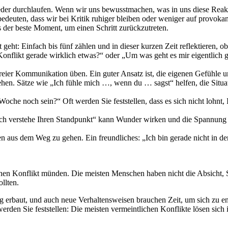
ieder durchlaufen. Wenn wir uns bewusstmachen, was in uns diese Reak
deuten, dass wir bei Kritik ruhiger bleiben oder weniger auf provoka
s der beste Moment, um einen Schritt zurückzutreten.
ht: Einfach bis fünf zählen und in dieser kurzen Zeit reflektieren, ob 
 Konflikt gerade wirklich etwas?“ oder „Um was geht es mir eigentlich 
tfreier Kommunikation üben. Ein guter Ansatz ist, die eigenen Gefühle 
en. Sätze wie „Ich fühle mich …, wenn du … sagst“ helfen, die Situati
Woche noch sein?“ Oft werden Sie feststellen, dass es sich nicht lohnt, 
Ich verstehe Ihren Standpunkt“ kann Wunder wirken und die Spannung s
en aus dem Weg zu gehen. Ein freundliches: „Ich bin gerade nicht in de
nen Konflikt münden. Die meisten Menschen haben nicht die Absicht, Si
llten.
 erbaut, und auch neue Verhaltensweisen brauchen Zeit, um sich zu en
n Sie feststellen: Die meisten vermeintlichen Konflikte lösen sich in